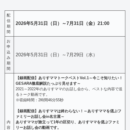
配
信
2026年5月31日（日）～7月31日（金）21:00
期
間
お
申
込
2026年5月31日（
日
）～7月29日（水）
み
期
間
【録画配信】ありすママトークベストVol.1～今こそ知りたい！
GESARA徹底解説たっぷり見せます～
2021～2022年のありすママのお話し会から、ベストな内容で送
るトーク動画です。
※収録時間：2時間46分55秒
【録画配信】ありすママは終わらない！～ありすママを偲ぶフ
ァミリーお話し会in名古屋～
内
ありすママが旅立って1年の区切り、ありすママを偲ぶファミ
容
リーお話し会の動画です。