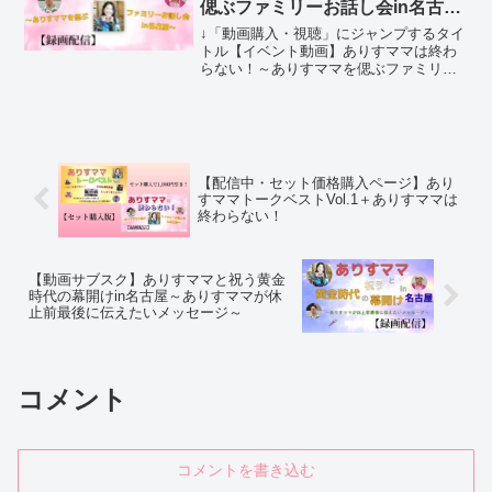
偲ぶファミリーお話し会in名古屋
～
↓「動画購入・視聴」にジャンプするタイ
トル【イベント動画】ありすママは終わ
らない！～ありすママを偲ぶファミリー
お話し会in名古屋～出演パパ・よっしー
＋ありすママが写真と映像で登場収録時
間2時間10分40秒内容30枚以上の初公開
写真や秘蔵映像...
【配信中・セット価格購入ページ】あり
すママトークベストVol.1＋ありすママは
終わらない！
【動画サブスク】ありすママと祝う黄金
時代の幕開けin名古屋～ありすママが休
止前最後に伝えたいメッセージ～
コメント
コメントを書き込む