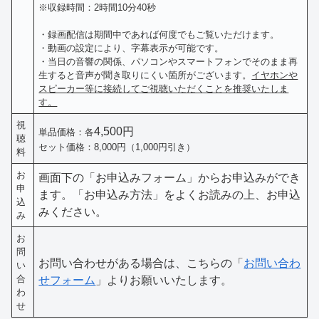
※収録時間：2時間10分40秒
・録画配信は期間中であれば何度でもご覧いただけます。
・動画の設定により、字幕表示が可能です。
・当日の音響の関係、パソコンやスマートフォンでそのまま再
生すると音声が聞き取りにくい箇所がございます。
イヤホンや
スピーカー等に接続してご視聴いただくことを推奨いたしま
す。
視
4,500円
単品価格：各
聴
セット価格：8,000円（1,000円引き）
料
お
画面下の「お申込みフォーム」からお申込みができ
申
ます。「お申込み方法」をよくお読みの上、お申込
込
みください。
み
お
問
お問い合わせがある場合は、こちらの「
お問い合わ
い
合
せフォーム
」よりお願いいたします。
わ
せ