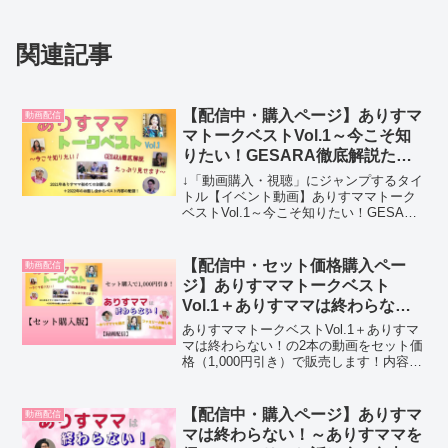
関連記事
【配信中・購入ページ】ありすマ
動画配信
マトークベストVol.1～今こそ知
りたい！GESARA徹底解説たっ
ぷり見せます～
↓「動画購入・視聴」にジャンプするタイ
トル【イベント動画】ありすママトーク
ベストVol.1～今こそ知りたい！GESARA
徹底解説たっぷり見せます～出演ありす
ママ・パパ・よっしー収録時間2時間46分
55秒内容ありすママのトークイベント映
【配信中・セット価格購入ペー
動画配信
像をま...
ジ】ありすママトークベスト
Vol.1＋ありすママは終わらな
い！
ありすママトークベストVol.1＋ありすマ
マは終わらない！の2本の動画をセット価
格（1,000円引き）で販売します！内容
【録画配信】ありすママトークベスト
Vol.1～今こそ知りたい！GESARA徹底解
説たっぷり見せます～2021～2022年...
【配信中・購入ページ】ありすマ
動画配信
マは終わらない！～ありすママを