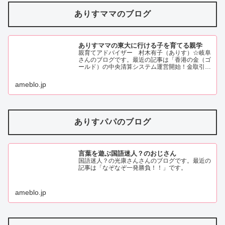
ありすママのブログ
ありすママの東大に行ける子を育てる親学
親育てアドバイザー 村木有子（ありす）☆岐阜
さんのブログです。最近の記事は「香港の金（ゴ
ールド）の中央清算システム運営開始！金取引の
新しい時代の幕開け！？（画像あり）」です。
ameblo.jp
ありすパパのブログ
言葉を遊ぶ国語迷人？のおじさん
国語迷人？の光康さんさんのブログです。最近の
記事は「なぞなぞ一発勝負！！」です。
ameblo.jp