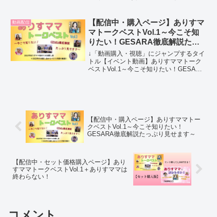
【録画配信】ありすママトークベスト
Vol.1～今こそ知りたい！GESARA徹底解
説たっぷり見せます～2021～2022年...
【配信中・購入ページ】ありすマ
動画配信
マトークベストVol.1～今こそ知
りたい！GESARA徹底解説たっ
ぷり見せます～
↓「動画購入・視聴」にジャンプするタイ
トル【イベント動画】ありすママトーク
ベストVol.1～今こそ知りたい！GESARA
徹底解説たっぷり見せます～出演ありす
ママ・パパ・よっしー収録時間2時間46分
55秒内容ありすママのトークイベント映
像をま...
【配信中・購入ページ】ありすママトー
クベストVol.1～今こそ知りたい！
GESARA徹底解説たっぷり見せます～
【配信中・セット価格購入ページ】あり
すママトークベストVol.1＋ありすママは
終わらない！
コメント