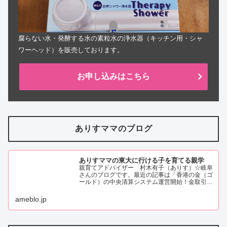
腐らない水・発酵する水の素粒水の浄水器（キッチン用・シャ
ワーヘッド）を販売しております。
お申し込みはこちら
ありすママのブログ
ありすママの東大に行ける子を育てる親学
親育てアドバイザー 村木有子（ありす）☆岐阜
さんのブログです。最近の記事は「香港の金（ゴ
ールド）の中央清算システム運営開始！金取引の
新しい時代の幕開け！？（画像あり）」です。
ameblo.jp