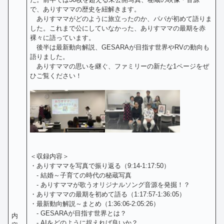
で、ありすママの歴史を紐解きます。
ありすママがどのように旅立ったのか、パパが初めて語りま
した。これまで公にしていなかった、ありすママの最期を赤
裸々に語っています。
後半は最新動向解説、GESARAが目指す世界やRVの動向も
語りました。
ありすママの思いを継ぐ、ファミリーの新たな1ページをぜ
ひご覧ください！
＜収録内容＞
・ありすママを写真で振り返る（9:14-1:17:50）
- 結婚～子育ての時代の秘蔵写真
- ありすママが歌うオリジナルソング音源を発掘！？
・ありすママの最期を初めて語る（1:17:57-1:36:05）
・最新動向解説～まとめ（1:36:06-2:05:26）
- GESARAが目指す世界とは？
内
- AIをどのように捉えれば良いか？