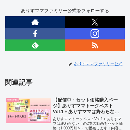
ありすママファミリー公式をフォローする
ありすママファミリー公式
関連記事
【配信中・セット価格購入ペー
動画配信
ジ】ありすママトークベスト
Vol.1＋ありすママは終わらな
い！
ありすママトークベストVol.1＋ありすマ
マは終わらない！の2本の動画をセット価
格（1,000円引き）で販売します！内容