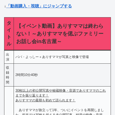
↓
「動画購入・視聴」にジャンプする
タ
【イベント動画】ありすママは終わら
イ
ない！～ありすママを偲ぶファミリー
ト
お話し会in名古屋～
ル
出
パパ・よっしー＋ありすママが写真と映像で登場
演
収
録
2時間10分40秒
時
間
30枚以上の初公開写真や秘蔵映像・音源でありすママのこれ
までを振り返ります！
ありすママの最期も初めて語られます！
ありすママが旅立って1年、ついにイベントを再開しまし
た。前半では30枚を超える未公開写真、秘蔵の映像・音源