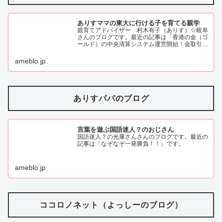
ありすママの東大に行ける子を育てる親学
親育てアドバイザー 村木有子（ありす）☆岐阜
さんのブログです。最近の記事は「香港の金（ゴ
ールド）の中央清算システム運営開始！金取引の
新しい時代の幕開け！？（画像あり）」です。
ameblo.jp
ありすパパのブログ
言葉を遊ぶ国語迷人？のおじさん
国語迷人？の光康さんさんのブログです。最近の
記事は「なぞなぞ一発勝負！！」です。
ameblo.jp
ココロノネット（よっしーのブログ）